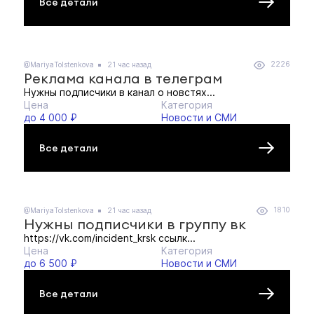
Все детали
2226
@MariyaTolstenkova
21 час назад
Реклама канала в телеграм
Нужны подписчики в канал о новстях...
Цена
Категория
до 4 000 ₽
Новости и СМИ
Все детали
1810
@MariyaTolstenkova
21 час назад
Нужны подписчики в группу вк
https://vk.com/incident_krsk ссылк...
Цена
Категория
до 6 500 ₽
Новости и СМИ
Все детали