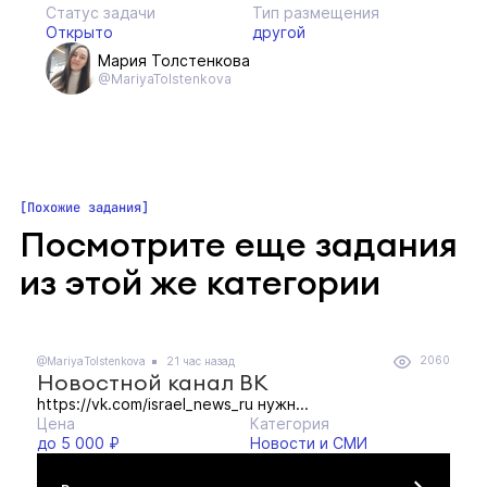
Статус задачи
Тип размещения
Открыто
другой
Мария Толстенкова
@MariyaTolstenkova
Похожие задания
Посмотрите еще задания
из этой же категории
2060
@MariyaTolstenkova
21 час назад
Новостной канал ВК
https://vk.com/israel_news_ru нужн...
Цена
Категория
до 5 000 ₽
Новости и СМИ