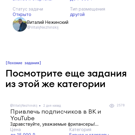
Статус задачи
Тип размещения
Открыто
другой
Виталий Нежинский
@VitalijNezhinskij
Похожие задания
Посмотрите еще задания
из этой же категории
2578
@VitalijNezhinskij
2 дня назад
Привлечь подписчиков в ВК и
YouTube
Здравствуйте, уважаемые фрилансеры!...
Цена
Категория
до 15 000 ₽
Бизнес и стартапы