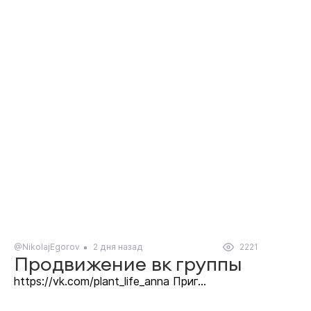
@NikolajEgorov
2 дня назад
2221
Продвижение вк группы
https://vk.com/plant_life_anna Приг...