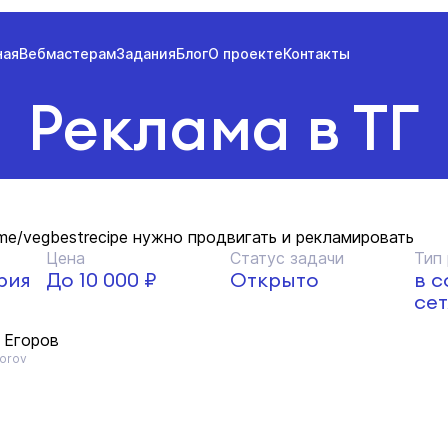
ная
Вебмастерам
Задания
Блог
О проекте
Контакты
Реклама в ТГ
t.me/vegbestrecipe нужно продвигать и рекламировать
Цена
Статус задачи
Тип
рия
До 10 000 ₽
Открыто
в 
сет
 Егоров
orov