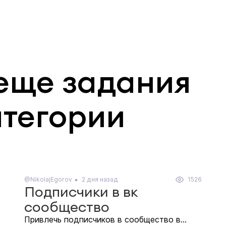
еще задания
атегории
@NikolajEgorov
2 дня назад
1526
Подписчики в вк
сообщество
Привлечь подписчиков в сообщество в...