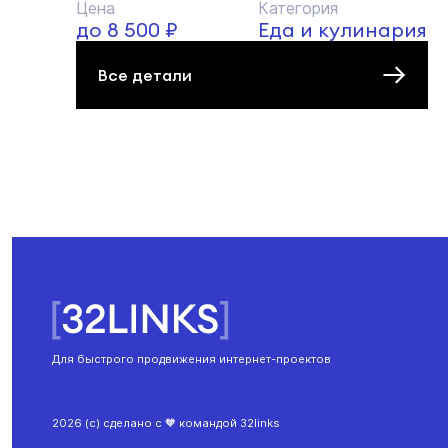
Цена
Категория
до 8 500 ₽
Еда и кулинария
Все детали
Для быстрого продвижения интернет-проектов
2026 (с) сделано с 🧡 командой 32links