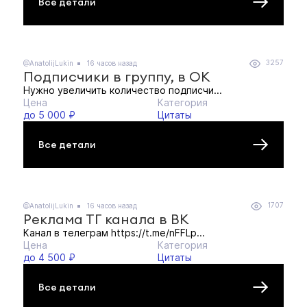
Все детали
3257
@AnatolijLukin
16 часов назад
Подписчики в группу, в ОК
Нужно увеличить количество подписчи...
Цена
Категория
до 5 000 ₽
Цитаты
Все детали
1707
@AnatolijLukin
16 часов назад
Реклама ТГ канала в ВК
Канал в телеграм https://t.me/nFFLp...
Цена
Категория
до 4 500 ₽
Цитаты
Все детали