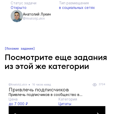
Статус задачи
Тип размещения
Открыто
в социальных сетях
Анатолий Лукин
@AnatolijLukin
Похожие задания
Посмотрите еще задания
из этой же категории
3704
@AnatolijLukin
16 часов назад
Привлечь подписчиков
Привлечь подписчиков в сообщество в...
Цена
Категория
до 7 000 ₽
Цитаты