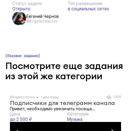
Статус задачи
Тип размещения
Открыто
в социальных сетях
Евгений Чернов
@EvgenijCHernov
Похожие задания
Посмотрите еще задания
из этой же категории
3399
@EvgenijCHernov
1 день назад
Подписчики для телеграмм канала
Привет, необходимо увеличить посеща...
Цена
Категория
до 2 500 ₽
Музыка