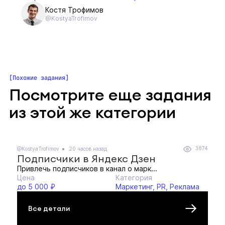
Костя Трофимов
@KostyaTrofimov
Похожие задания
Посмотрите еще задания
из этой же категории
3874
@KostyaTrofimov
20 часов назад
Подписчики в Яндекс Дзен
Привлечь подписчиков в канал о марк...
Цена
Категория
до 5 000 ₽
Маркетинг, PR, Реклама
Все детали