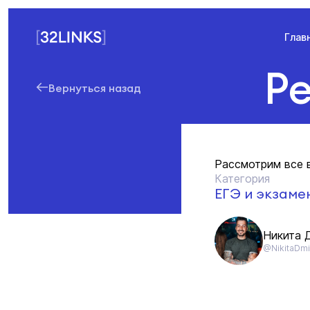
Глав
Р
Вернуться назад
Рассмотрим все в
Категория
ЕГЭ и экзаме
Никита 
@NikitaDmi