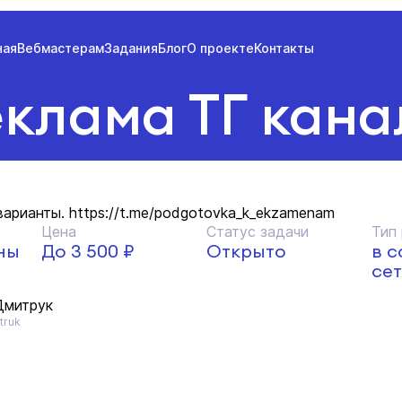
ная
Вебмастерам
Задания
Блог
О проекте
Контакты
еклама ТГ кана
арианты. https://t.me/podgotovka_k_ekzamenam
Цена
Статус задачи
Тип
ны
До 3 500 ₽
Открыто
в 
сет
Дмитрук
truk