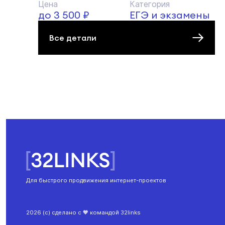
Цена
Категория
до 3 500 ₽
ЕГЭ и экзамены
Все детали
Для быстрого продвижения интернет-проектов
2026 (с) сделано с 🧡 командой 32links