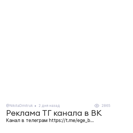
@NikitaDmitruk
2 дня назад
2865
Реклама ТГ канала в ВК
Канал в телеграм https://t.me/ege_b...