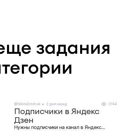
еще задания
атегории
@NikitaDmitruk
2 дня назад
2744
Подписчики в Яндекс
Дзен
Нужны подписчики на канал в Яндекс...