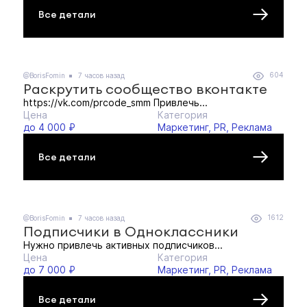
Все детали
604
@BorisFomin
7 часов назад
Раскрутить сообщество вконтакте
https://vk.com/prcode_smm Привлечь...
Цена
Категория
до 4 000 ₽
Маркетинг, PR, Реклама
Все детали
1612
@BorisFomin
7 часов назад
Подписчики в Одноклассники
Нужно привлечь активных подписчиков...
Цена
Категория
до 7 000 ₽
Маркетинг, PR, Реклама
Все детали