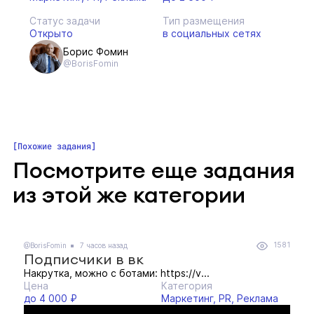
Статус задачи
Тип размещения
Открыто
в социальных сетях
Борис Фомин
@BorisFomin
Похожие задания
Посмотрите еще задания
из этой же категории
1581
@BorisFomin
7 часов назад
Подписчики в вк
Накрутка, можно с ботами: https://v...
Цена
Категория
до 4 000 ₽
Маркетинг, PR, Реклама