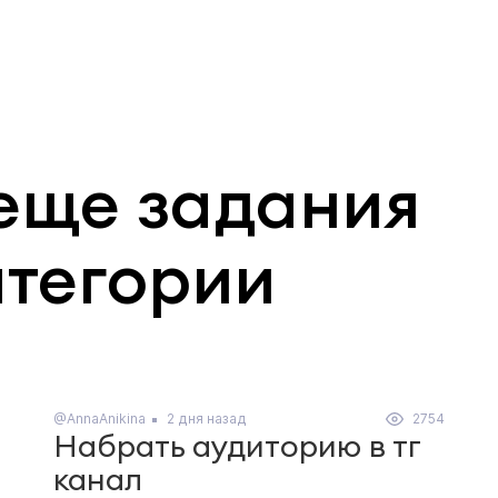
еще задания
атегории
@AnnaAnikina
2 дня назад
2754
Набрать аудиторию в тг
канал