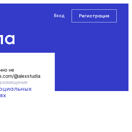
Регистрация
Вход
ла
чно не
e.com/@alexstudia
 размещения
социальных
ях