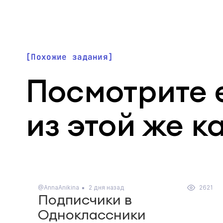
Похожие задания
Посмотрите 
из этой же к
@AnnaAnikina
2 дня назад
2621
Подписчики в
Одноклассники