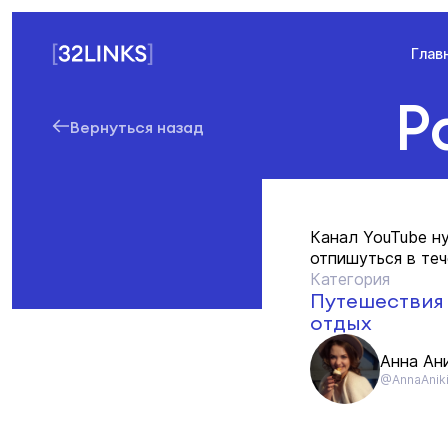
Глав
Р
Вернуться назад
Канал YouTube н
отпишуться в теч
Категория
Путешествия
отдых
Анна Ан
@AnnaAnik