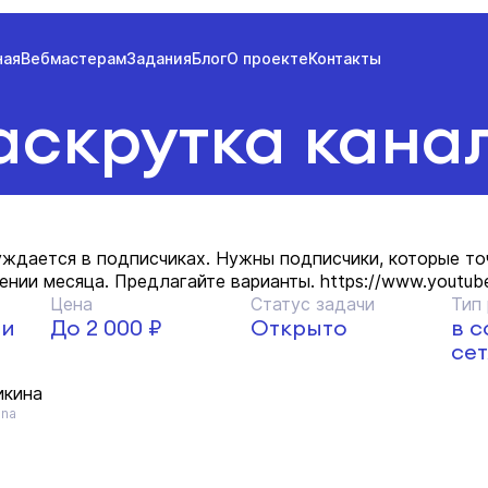
ная
Вебмастерам
Задания
Блог
О проекте
Контакты
аскрутка кана
уждается в подписчиках. Нужны подписчики, которые то
ении месяца. Предлагайте варианты. https://www.youtub
Цена
Статус задачи
Тип
 и
До 2 000 ₽
Открыто
в 
сет
икина
ina