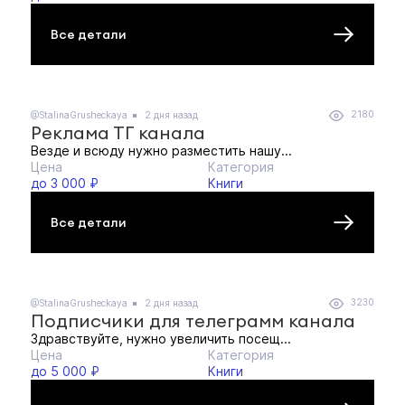
Все детали
2180
@StalinaGrusheckaya
2 дня назад
Реклама ТГ канала
Везде и всюду нужно разместить нашу...
Цена
Категория
до 3 000 ₽
Книги
Все детали
3230
@StalinaGrusheckaya
2 дня назад
Подписчики для телеграмм канала
Здравствуйте, нужно увеличить посещ...
Цена
Категория
до 5 000 ₽
Книги