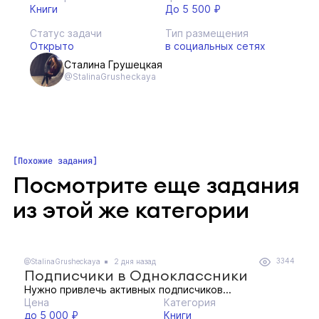
Книги
До 5 500 ₽
Статус задачи
Тип размещения
Открыто
в социальных сетях
Сталина Грушецкая
@StalinaGrusheckaya
Похожие задания
Посмотрите еще задания
из этой же категории
3344
@StalinaGrusheckaya
2 дня назад
Подписчики в Одноклассники
Нужно привлечь активных подписчиков...
Цена
Категория
до 5 000 ₽
Книги