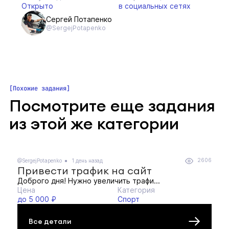
Открыто
в социальных сетях
Сергей Потапенко
@SergejPotapenko
Похожие задания
Посмотрите еще задания
из этой же категории
2606
@SergejPotapenko
1 день назад
Привести трафик на сайт
Доброго дня! Нужно увеличить трафи...
Цена
Категория
до 5 000 ₽
Спорт
Все детали