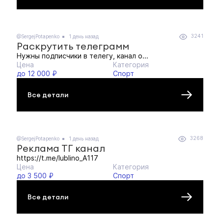
3241
@SergejPotapenko
1 день назад
Раскрутить телеграмм
Нужны подписчики в телегу, канал о...
Цена
Категория
до 12 000 ₽
Спорт
Все детали
3268
@SergejPotapenko
1 день назад
Реклама ТГ канал
https://t.me/lublino_A117
Цена
Категория
до 3 500 ₽
Спорт
Все детали