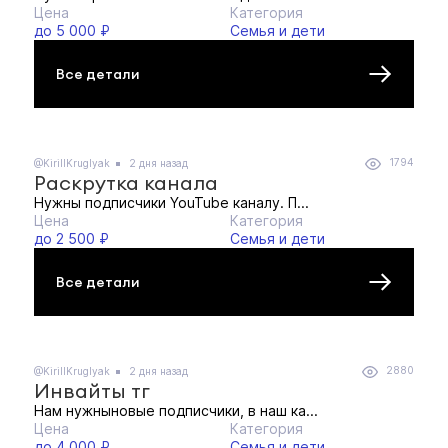
Цена
Категория
до 5 000 ₽
Семья и дети
Все детали
1794
@KirillKruglyak
2 дня назад
Раскрутка канала
Нужны подписчики YouTube каналу. П...
Цена
Категория
до 2 500 ₽
Семья и дети
Все детали
2880
@KirillKruglyak
2 дня назад
Инвайты тг
Нам нужныновые подписчики, в наш ка...
Цена
Категория
до 4 000 ₽
Семья и дети