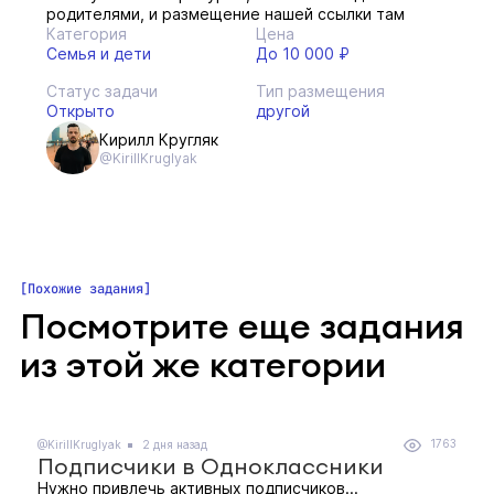
родителями, и размещение нашей ссылки там
Категория
Цена
Семья и дети
До 10 000 ₽
Статус задачи
Тип размещения
Открыто
другой
Кирилл Кругляк
@KirillKruglyak
Похожие задания
Посмотрите еще задания
из этой же категории
1763
@KirillKruglyak
2 дня назад
Подписчики в Одноклассники
Нужно привлечь активных подписчиков...