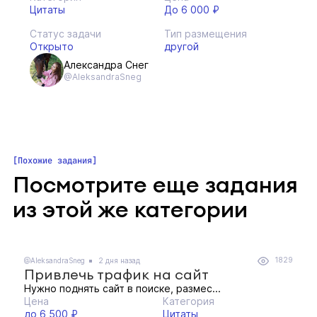
Цитаты
До 6 000 ₽
Статус задачи
Тип размещения
Открыто
другой
Александра Снег
@AleksandraSneg
Похожие задания
Посмотрите еще задания
из этой же категории
1829
@AleksandraSneg
2 дня назад
Привлечь трафик на сайт
Нужно поднять сайт в поиске, размес...
Цена
Категория
до 6 500 ₽
Цитаты