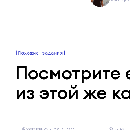
Похожие задания
Посмотрите 
из этой же к
@AndrejAkulov
2 дня назад
3149