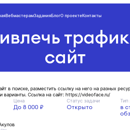
ная
Вебмастерам
Задания
Блог
О проекте
Контакты
ивлечь трафик
сайт
йт в поиске, разместить ссылку на него на разных ресу
варианты. Ссылка на сайт: https://videoface.ru/
Цена
Статус задачи
Тип
До 8 000 ₽
Открыто
в с
об
Акулов
ulov