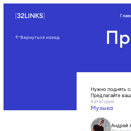
Глав
Пр
Вернуться назад
Нужно поднять са
Предлагайте ваши 
Категория
Музыка
Андрей 
@AndrejAk