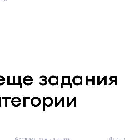
еще задания
атегории
@AndrejAkulov
2 дня назад
3110