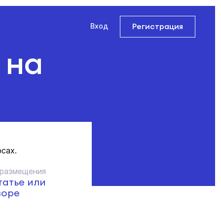
Регистрация
Вход
 на
рсах.
 размещения
татье или
зоре