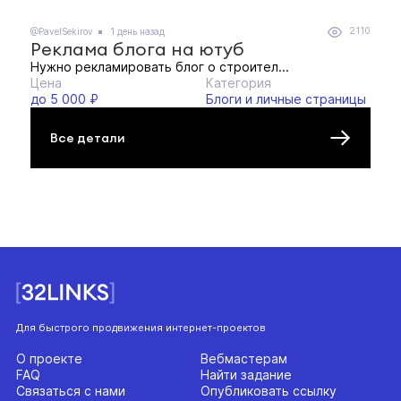
2110
@PavelSekirov
1 день назад
Реклама блога на ютуб
Нужно рекламировать блог о строител...
Цена
Категория
до 5 000 ₽
Блоги и личные страницы
Все детали
Для быстрого продвижения интернет-проектов
О проекте
Вебмастерам
FAQ
Найти задание
Связаться с нами
Опубликовать ссылку