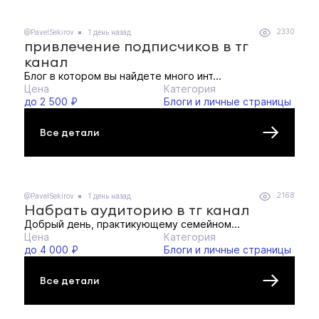
2330
@PavelSekirov
1 день назад
привлечение подписчиков в тг
канал
Блог в котором вы найдете много инт...
Цена
Категория
до 2 500 ₽
Блоги и личные страницы
Все детали
2168
@PavelSekirov
1 день назад
Набрать аудиторию в тг канал
Добрый день, практикующему семейном...
Цена
Категория
до 4 000 ₽
Блоги и личные страницы
Все детали