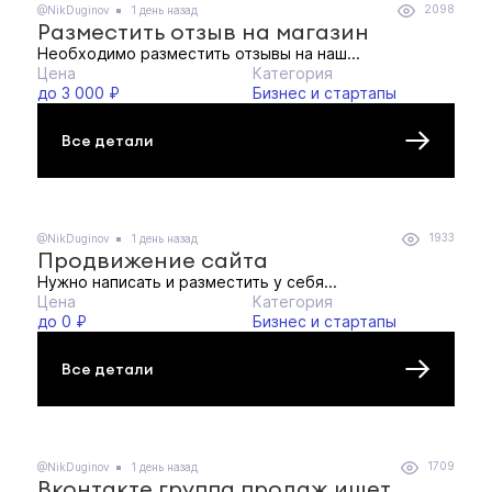
2098
@NikDuginov
1 день назад
Разместить отзыв на магазин
Необходимо разместить отзывы на наш...
Цена
Категория
до 3 000 ₽
Бизнес и стартапы
Все детали
1933
@NikDuginov
1 день назад
Продвижение сайта
Нужно написать и разместить у себя...
Цена
Категория
до 0 ₽
Бизнес и стартапы
Все детали
1709
@NikDuginov
1 день назад
Вконтакте группа продаж ищет