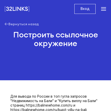
Вход
Вернуться назад
Построить ссылочное
окружение
Для вывода по России в топ гугла запросов
"Недвижимость на Бали" и "Купить виллу на Бали"
страниц https://balinewhome.com/ru и
https://balinewhome.com/ru/kupit-villu-na-bali