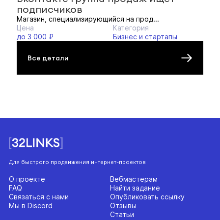
подписчиков
Магазин, специализирующийся на прод...
Цена
Категория
до 3 000 ₽
Бизнес и стартапы
Все детали
Для быстрого продвижения интернет-проектов
О проекте
Вебмастерам
FAQ
Найти задание
Связаться с нами
Опубликовать ссылку
Мы в Discord
Отзывы
Статьи