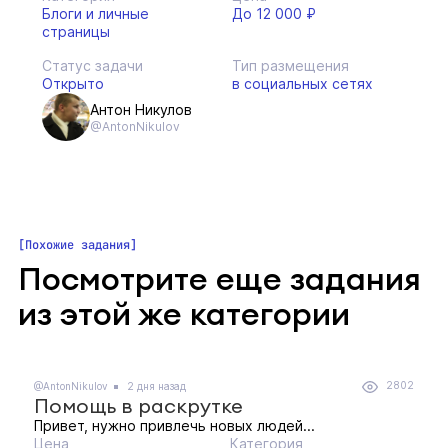
Блоги и личные
До 12 000 ₽
страницы
Статус задачи
Тип размещения
Открыто
в социальных сетях
Антон Никулов
@AntonNikulov
Похожие задания
Посмотрите еще задания
из этой же категории
2802
@AntonNikulov
2 дня назад
Помощь в раскрутке
Привет, нужно привлечь новых людей...
Цена
Категория