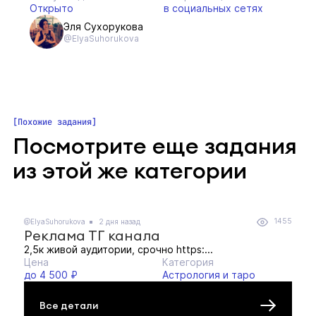
Открыто
в социальных сетях
Эля Сухорукова
@ElyaSuhorukova
Похожие задания
Посмотрите еще задания
из этой же категории
1455
@ElyaSuhorukova
2 дня назад
Реклама ТГ канала
2,5к живой аудитории, срочно https:...
Цена
Категория
до 4 500 ₽
Астрология и таро
Все детали