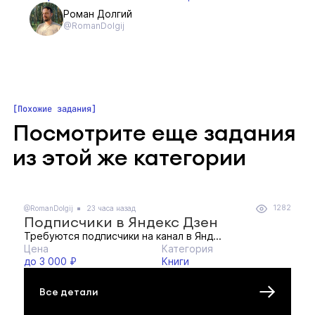
Роман Долгий
@RomanDolgij
Похожие задания
Посмотрите еще задания
из этой же категории
1282
@RomanDolgij
23 часа назад
Подписчики в Яндекс Дзен
Требуются подписчики на канал в Янд...
Цена
Категория
до 3 000 ₽
Книги
Все детали