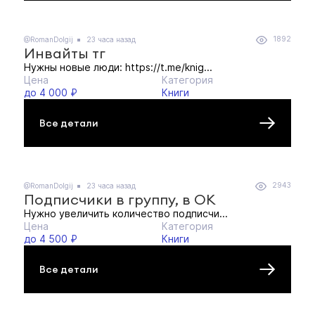
1892
@RomanDolgij
23 часа назад
Инвайты тг
Нужны новые люди: https://t.me/knig...
Цена
Категория
до 4 000 ₽
Книги
Все детали
2943
@RomanDolgij
23 часа назад
Подписчики в группу, в ОК
Нужно увеличить количество подписчи...
Цена
Категория
до 4 500 ₽
Книги
Все детали