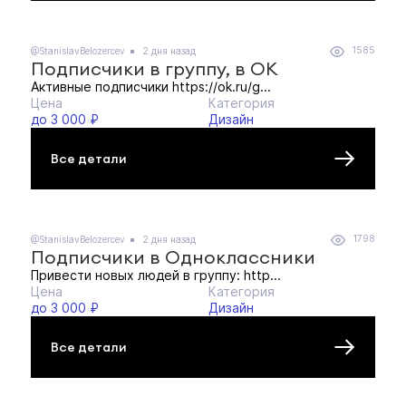
1585
@StanislavBelozercev
2 дня назад
Подписчики в группу, в ОК
Активные подписчики https://ok.ru/g...
Цена
Категория
до 3 000 ₽
Дизайн
Все детали
1798
@StanislavBelozercev
2 дня назад
Подписчики в Одноклассники
Привести новых людей в группу: http...
Цена
Категория
до 3 000 ₽
Дизайн
Все детали