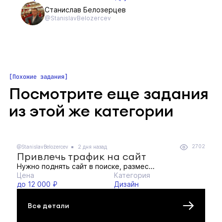
Станислав Белозерцев
@StanislavBelozercev
Похожие задания
Посмотрите еще задания
из этой же категории
2702
@StanislavBelozercev
2 дня назад
Привлечь трафик на сайт
Нужно поднять сайт в поиске, размес...
Цена
Категория
до 12 000 ₽
Дизайн
Все детали