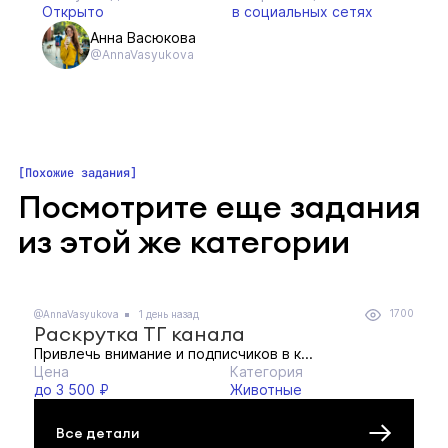
Открыто
в социальных сетях
Анна Васюкова
@AnnaVasyukova
Похожие задания
Посмотрите еще задания
из этой же категории
1700
@AnnaVasyukova
1 день назад
Раскрутка ТГ канала
Привлечь внимание и подписчиков в к...
Цена
Категория
до 3 500 ₽
Животные
Все детали