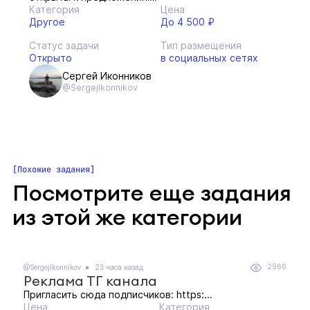
Категория
Цена
Другое
До 4 500 ₽
Статус задачи
Тип размещения
Открыто
в социальных сетях
Сергей Иконников
@SergejIkonnikov
Похожие задания
Посмотрите еще задания
из этой же категории
2966
@SergejIkonnikov
23 часа назад
Реклама ТГ канала
Пригласить сюда подписчиков: https:...
Цена
Категория