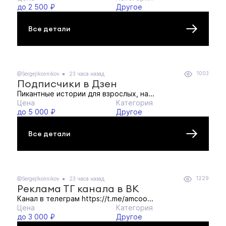
до 2 500 ₽
Другое
Все детали
1003
@SergejIkonnikov
23 часа назад
Подписчики в Дзен
Пикантные истории для взрослых, на...
Цена
Категория
до 5 000 ₽
Другое
Все детали
1229
@SergejIkonnikov
23 часа назад
Реклама ТГ канала в ВК
Канал в телеграм https://t.me/amcoo...
Цена
Категория
до 3 000 ₽
Другое