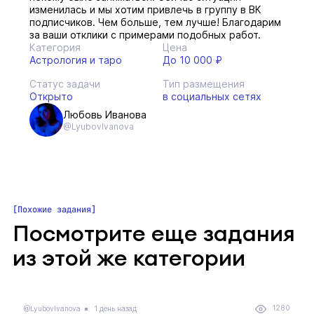
изменилась и мы хотим привлечь в группу в ВК
подписчиков. Чем больше, тем лучше! Благодарим
за ваши отклики с примерами подобных работ.
Категория
Цена
Астрология и таро
До 10 000 ₽
Статус задачи
Тип размещения
Открыто
в социальных сетях
Любовь Иванова
@LyubovIvanova
Похожие задания
Посмотрите еще задания
из этой же категории
1280
@LyubovIvanova
1 день назад