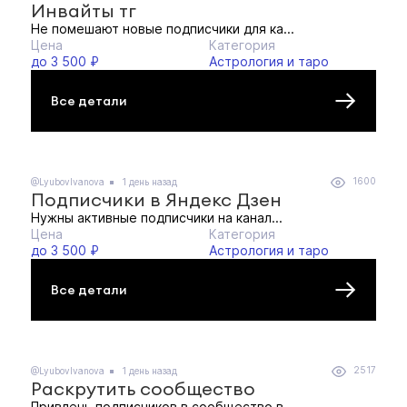
Инвайты тг
Не помешают новые подписчики для ка...
Цена
Категория
до 3 500 ₽
Астрология и таро
Все детали
1600
@LyubovIvanova
1 день назад
Подписчики в Яндекс Дзен
Нужны активные подписчики на канал...
Цена
Категория
до 3 500 ₽
Астрология и таро
Все детали
2517
@LyubovIvanova
1 день назад
Раскрутить сообщество
Привлечь подписчиков в сообщество в...