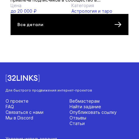
Цена
Категория
до 20 000 ₽
Астрология и таро
Все детали
Для быстрого продвижения интернет-проектов
О проекте
Вебмастерам
FAQ
Найти задание
Связаться с нами
Опубликовать ссылку
Мы в Discord
Отзывы
Статьи
Условия использования