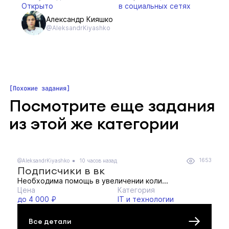
Открыто
в социальных сетях
Александр Кияшко
@AleksandrKiyashko
Похожие задания
Посмотрите еще задания
из этой же категории
1653
@AleksandrKiyashko
10 часов назад
Подписчики в вк
Необходима помощь в увеличении коли...
Цена
Категория
до 4 000 ₽
IT и технологии
Все детали