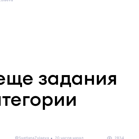
еще задания
атегории
@SvetlanaZulaeva
20 часов назад
2834