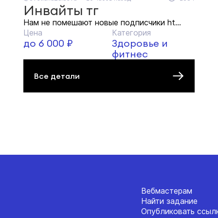
Инвайты тг
Нам не помешают новые подписчики ht...
Цена
Категория
до 6 000 ₽
Здоровье и
фитнес
Все детали
Вебмастерам
Найти задание
Опубликовать ссыл