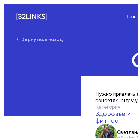
Глав
Вернуться назад
Нужно привлечь а
соцсетях. https:/
Категория
Здоровье и
фитнес
Светлан
@Svetlana