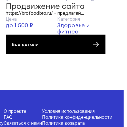
Продвижение сайта
https://brofoodbro.ru/ - предлагай...
Цена
Категория
до 1 500 ₽
Здоровье и
фитнес
Все детали
О проекте
Условия использования
FAQ
Политика конфиденциальности
ку
Связаться с нами
Политика возврата