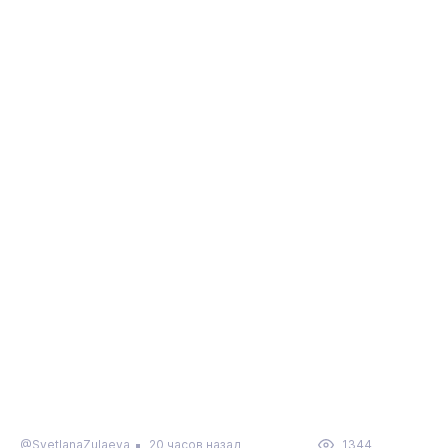
@SvetlanaZulaeva
20 часов назад
1344