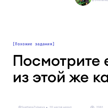
Похожие задания
Посмотрите 
из этой же к
@SvetlanaZulaeva
20 часов назад
2061