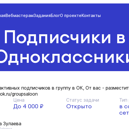
ная
Вебмастерам
Задания
Блог
О проекте
Контакты
Подписчики в
Одноклассник
ктивных подписчиков в группу в ОК, От вас - разместит
/ok.ru/groupsaloon
Цена
Статус задачи
Тип
До 4 000 ₽
Открыто
в 
сет
а Зулаева
Zulaeva