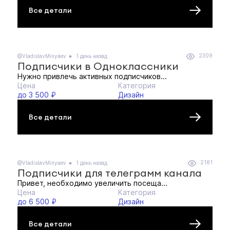
Все детали
2309
@VladislavMinyaev
1 день назад
Подписчики в Одноклассники
Нужно привлечь активных подписчиков...
Цена
Категория
до 3 500 ₽
Дизайн
Все детали
2181
@VladislavMinyaev
1 день назад
Подписчики для телеграмм канала
Привет, необходимо увеличить посеща...
Цена
Категория
до 6 500 ₽
Дизайн
Все детали