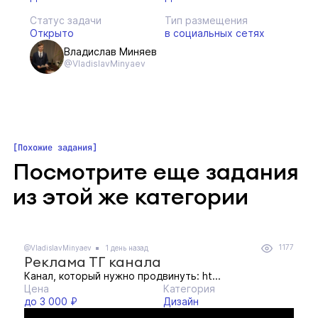
Статус задачи
Тип размещения
Открыто
в социальных сетях
Владислав Миняев
@VladislavMinyaev
Похожие задания
Посмотрите еще задания
из этой же категории
1177
@VladislavMinyaev
1 день назад
Реклама ТГ канала
Канал, который нужно продвинуть: ht...
Цена
Категория
до 3 000 ₽
Дизайн