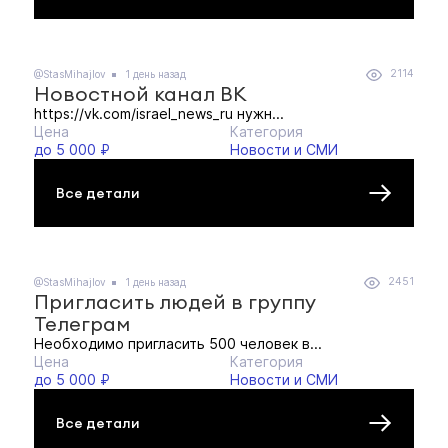
2114
@StasMihajlov
1 день назад
Новостной канал ВК
https://vk.com/israel_news_ru нужн...
Цена
Категория
до 5 000 ₽
Новости и СМИ
Все детали
2451
@StasMihajlov
1 день назад
Пригласить людей в группу
Телеграм
Необходимо пригласить 500 человек в...
Цена
Категория
до 5 000 ₽
Новости и СМИ
Все детали