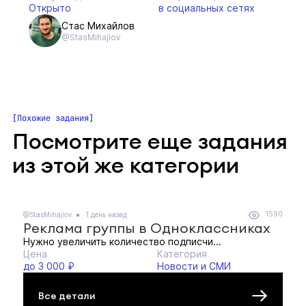
Открыто
в социальных сетях
Стас Михайлов
@StasMihajlov
Похожие задания
Посмотрите еще задания
из этой же категории
1590
@StasMihajlov
1 день назад
Реклама группы в Одноклассниках
Нужно увеличить количество подписчи...
Цена
Категория
до 3 000 ₽
Новости и СМИ
Все детали