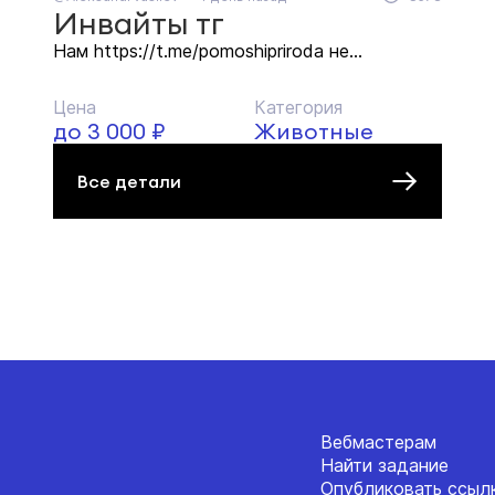
Инвайты тг
Нам https://t.me/pomoshipriroda не...
Цена
Категория
до 3 000 ₽
Животные
Все детали
Вебмастерам
Найти задание
Опубликовать ссыл