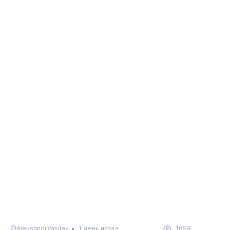
@AleksandrVasilev
1 день назад
1699