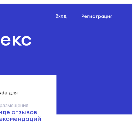
Регистрация
Вход
декс
yda для
 размещения
иде отзывов
рекомендаций