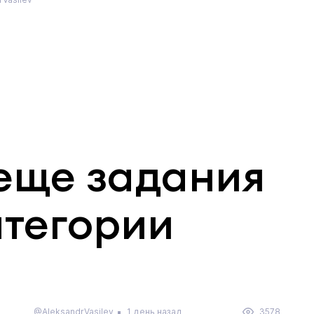
еще задания
атегории
@AleksandrVasilev
1 день назад
3578