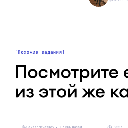
Похожие задания
Посмотрите 
из этой же к
@AleksandrVasilev
1 день назад
2557