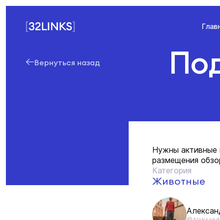
Глав
Под
Вернуться назад
Нужны активные п
размещения обзо
Категория
Животные
Алексан
@Aleksandr