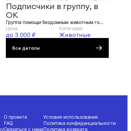
Подписчики в группу, в
ОК
Группа помощи бездомным животным го...
Цена
Категория
до 3 000 ₽
Животные
Все детали
О проекте
Условия использования
FAQ
Политика конфиденциальности
ку
Связаться с нами
Политика возврата