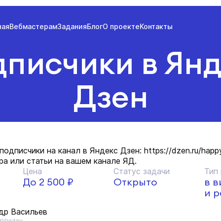
ная
Вебмастерам
Задания
Блог
О проекте
Контакты
писчики в Ян
Дзен
одписчики на канал в Яндекс Дзен: https://dzen.ru/happ
ра или статьи на вашем канале ЯД.
Цена
Статус задачи
Тип
До 2 500 ₽
Открыто
в в
и 
др Васильев
Vasilev