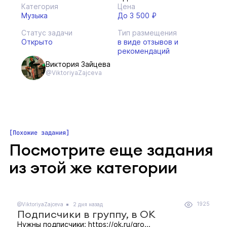
Категория
Цена
Музыка
До 3 500 ₽
Статус задачи
Тип размещения
Открыто
в виде отзывов и
рекомендаций
Виктория Зайцева
@ViktoriyaZajceva
Похожие задания
Посмотрите еще задания
из этой же категории
1925
@ViktoriyaZajceva
2 дня назад
Подписчики в группу, в ОК
Нужны подписчики: https://ok.ru/gro...