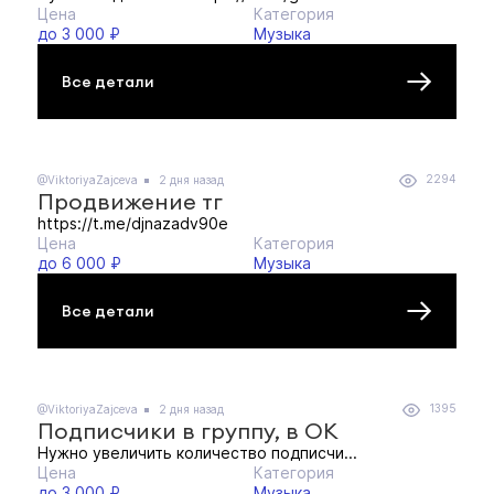
Цена
Категория
до 3 000 ₽
Музыка
Все детали
2294
@ViktoriyaZajceva
2 дня назад
Продвижение тг
https://t.me/djnazadv90e
Цена
Категория
до 6 000 ₽
Музыка
Все детали
1395
@ViktoriyaZajceva
2 дня назад
Подписчики в группу, в ОК
Нужно увеличить количество подписчи...
Цена
Категория
до 3 000 ₽
Музыка