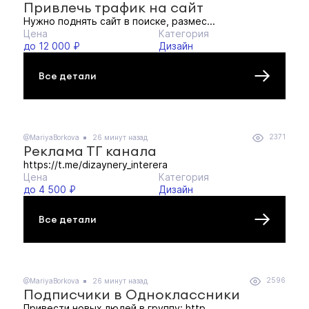
Привлечь трафик на сайт
Нужно поднять сайт в поиске, размес...
Цена
Категория
до 12 000 ₽
Дизайн
Все детали
2371
@MariyaBorkova
26 минут назад
Реклама ТГ канала
https://t.me/dizaynery_interera
Цена
Категория
до 4 500 ₽
Дизайн
Все детали
2596
@MariyaBorkova
26 минут назад
Подписчики в Одноклассники
Привести новых людей в группу: http...