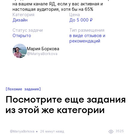
на вашем канале ЯД, если у вас активная и
настоящая аудитория, хотя бы на 65%
Категория
Цена
Дизайн
До 5 000 ₽
Статус задачи
Тип размещения
Открыто
в виде отзывов и
рекомендаций
Мария Боркова
@MariyaBorkova
Похожие задания
Посмотрите еще задания
из этой же категории
3525
@MariyaBorkova
26 минут назад