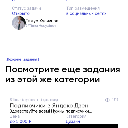
Статус задачи
Тип размещения
Открыто
в социальных сетях
Тимур Хусяинов
@TimurHusyainov
Похожие задания
Посмотрите еще задания
из этой же категории
1119
@TimurHusyainov
1 день назад
Подписчики в Яндекс Дзен
Здравствуйте всем! Нужны подписчики...
Цена
Категория
до 5 000 ₽
Дизайн