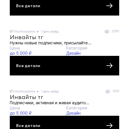
Все детали
2385
@TimurHusyainov
1 день назад
Инвайты тг
Нужны новые подписчики, присылайте...
Цена
Категория
до 5 000 ₽
Дизайн
Все детали
1933
@TimurHusyainov
1 день назад
Инвайты тг
Подписчики, активная и живая аудито...
Цена
Категория
до 5 000 ₽
Дизайн
Все детали