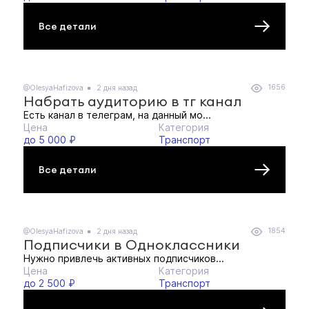
Все детали
1656
@OlesyaHafizova
2 дня назад
Набрать аудиторию в тг канал
Есть канал в телеграм, на данный мо...
Цена
Категория
до 5 000 ₽
Транспорт
Все детали
1854
@OlesyaHafizova
2 дня назад
Подписчики в Одноклассники
Нужно привлечь активных подписчиков...
Цена
Категория
до 2 500 ₽
Транспорт