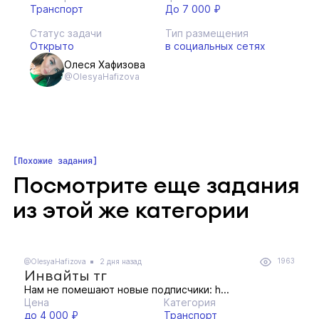
Транспорт
До 7 000 ₽
Статус задачи
Тип размещения
Открыто
в социальных сетях
Олеся Хафизова
@OlesyaHafizova
Похожие задания
Посмотрите еще задания
из этой же категории
1963
@OlesyaHafizova
2 дня назад
Инвайты тг
Нам не помешают новые подписчики: h...
Цена
Категория
до 4 000 ₽
Транспорт