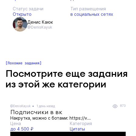
Статус задачи
Тип размещения
Открыто
в социальных сетях
Денис Каюк
@DenisKayuk
Похожие задания
Посмотрите еще задания
из этой же категории
873
@DenisKayuk
1 день назад
Подписчики в вк
Накрутка, можно с ботами: https://v...
Цена
Категория
до 4 500 ₽
Цитаты