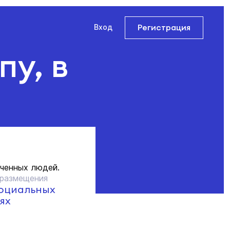
Регистрация
Вход
пу, в
еченных людей.
 размещения
социальных
ях