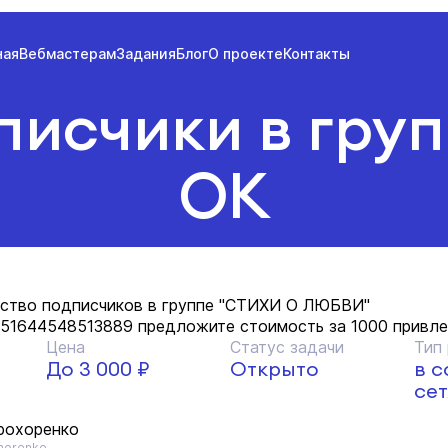
ная
Вебмастерам
Задания
Блог
О проекте
Контакты
исчики в груп
ОК
ество подписчиков в группе "СТИХИ О ЛЮБВИ"
oup51644548513889 предложите стоимость за 1000 привл
Цена
Статус задачи
Тип
До 3 000 ₽
Открыто
в 
сет
рохоренко
horenko