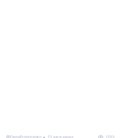
@ElenaProhorenko
23 часа назад
1203