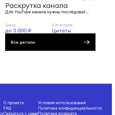
Раскрутка канала
Для YouTube канала нужны последоват...
Цена
Категория
до 3 000 ₽
Цитаты
Все детали
О проекте
Условия использования
FAQ
Политика конфиденциальности
ку
Связаться с нами
Политика возврата