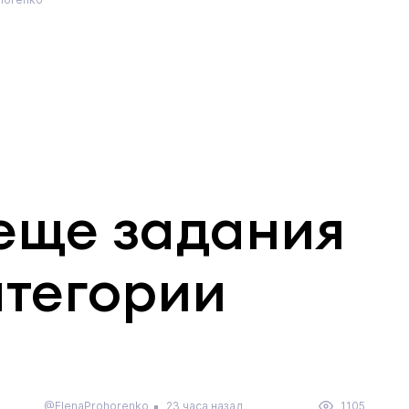
еще задания
атегории
@ElenaProhorenko
23 часа назад
1105