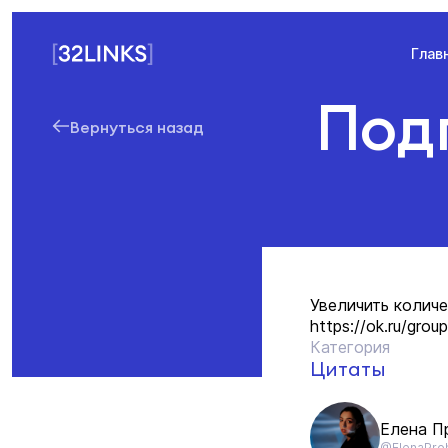
Глав
Подп
Вернуться назад
Увеличить колич
https://ok.ru/gr
Категория
Цитаты
Елена П
@ElenaPro