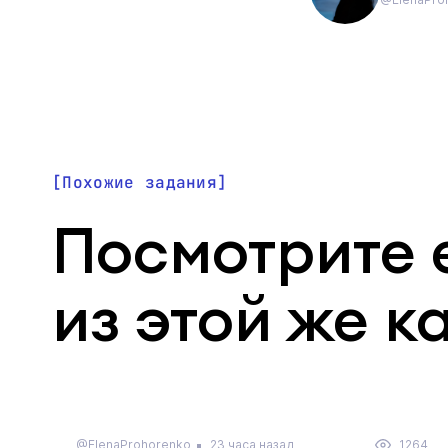
Похожие задания
Посмотрите 
из этой же к
@ElenaProhorenko
23 часа назад
1264