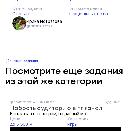
Статус задачи
Тип размещения
Открыто
в социальных сетях
Ирина Истратова
@IrinaIstratova
Похожие задания
Посмотрите еще задания
из этой же категории
1524
@IrinaIstratova
2 дня назад
Набрать аудиторию в тг канал
Есть канал в телеграм, на данный мо...
Цена
Категория
до 5 500 ₽
Игры