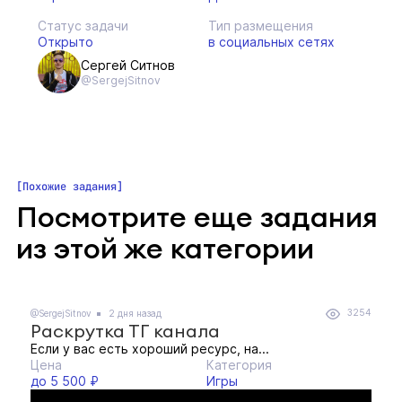
Статус задачи
Тип размещения
Открыто
в социальных сетях
Сергей Ситнов
@SergejSitnov
Похожие задания
Посмотрите еще задания
из этой же категории
3254
@SergejSitnov
2 дня назад
Раскрутка ТГ канала
Если у вас есть хороший ресурс, на...
Цена
Категория
до 5 500 ₽
Игры