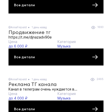
Все детали
1693
@AnnaFrejvald
1 день назад
Продвижение тг
https://t.me/djnazadv90e
Цена
Категория
до 6 000 ₽
Музыка
Все детали
2465
@AnnaFrejvald
1 день назад
Реклама ТГ канала
Канал в телеграм очень нуждается в...
Цена
Категория
до 4 000 ₽
Музыка
Все детали