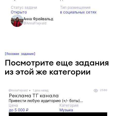
Статус задачи
Тип размещения
Открыто
в социальных сетях
Анна Фрейвальд
@AnnaFrejvald
Похожие задания
Посмотрите еще задания
из этой же категории
2586
@AnnaFrejvald
1 день назад
Реклама ТГ канала
Привести любую аудиторию (+/- боты)...
Цена
Категория
до 5 000 ₽
Музыка