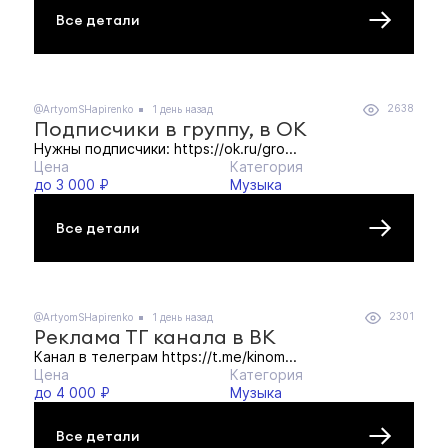
Все детали
2638
@ArtyomSHapirenko
1 день назад
Подписчики в группу, в ОК
Нужны подписчики: https://ok.ru/gro...
Цена
Категория
до 3 000 ₽
Музыка
Все детали
2301
@ArtyomSHapirenko
1 день назад
Реклама ТГ канала в ВК
Канал в телеграм https://t.me/kinom...
Цена
Категория
до 4 000 ₽
Музыка
Все детали