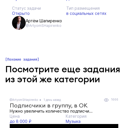
Статус задачи
Тип размещения
Открыто
в социальных сетях
Артём Шапиренко
@ArtyomSHapirenko
Похожие задания
Посмотрите еще задания
из этой же категории
1666
@ArtyomSHapirenko
1 день назад
Подписчики в группу, в ОК
Нужно увеличить количество подписчи...
Цена
Категория
до 8 000 ₽
Музыка