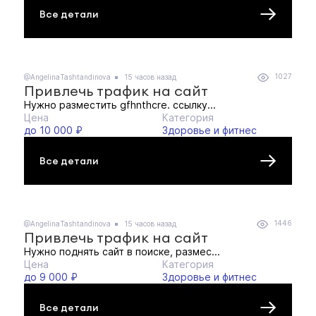
Все детали
1027
@AngelinaTashtandinova
15 часов назад
Привлечь трафик на сайт
Нужно разместить gfhnthcre. ссылку...
Цена
Категория
до 10 000 ₽
Здоровье и фитнес
Все детали
1446
@AngelinaTashtandinova
15 часов назад
Привлечь трафик на сайт
Нужно поднять сайт в поиске, размес...
Цена
Категория
до 9 000 ₽
Здоровье и фитнес
Все детали