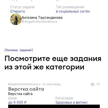
Статус задачи
Тип размещения
Открыто
в социальных сетях
Ангелина Таштандинова
@AngelinaTashtandinova
Похожие задания
Посмотрите еще задания
из этой же категории
46
@AngelinaTashtandinova
15 часов назад
Верстка сайта
Верстка сайта
Цена
Категория
до 6 000 ₽
Здоровье и фитнес