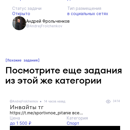
Статус задачи
Тип размещения
Открыто
в социальных сетях
Андрей Фрольченков
@AndrejFrolchenkov
Похожие задания
Посмотрите еще задания
из этой же категории
3414
@AndrejFrolchenkov
14 часов назад
Инвайты тг
https://t.me/sportivnoe_pitanie все...
Цена
Категория
до 1 500 ₽
Спорт