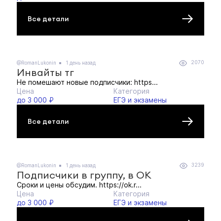
Все детали
2070
@RomanLukonin
1 день назад
Инвайты тг
Не помешают новые подписчики: https...
Цена
Категория
до 3 000 ₽
ЕГЭ и экзамены
Все детали
3239
@RomanLukonin
1 день назад
Подписчики в группу, в ОК
Сроки и цены обсудим. https://ok.r...
Цена
Категория
до 3 000 ₽
ЕГЭ и экзамены