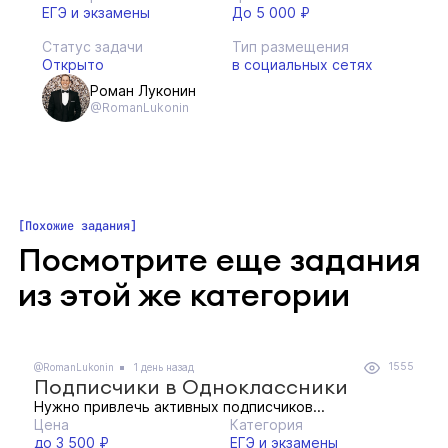
ЕГЭ и экзамены
До 5 000 ₽
Статус задачи
Тип размещения
Открыто
в социальных сетях
Роман Луконин
@RomanLukonin
Похожие задания
Посмотрите еще задания
из этой же категории
1555
@RomanLukonin
1 день назад
Подписчики в Одноклассники
Нужно привлечь активных подписчиков...
Цена
Категория
до 3 500 ₽
ЕГЭ и экзамены