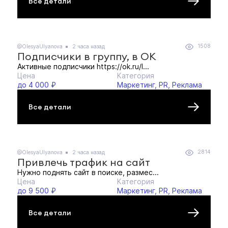
Все детали
1508
@OlesyaUlyanova
2 часа назад
Подписчики в группу, в ОК
Активные подписчики https://ok.ru/l...
Цена
Категория
до 4 000 ₽
Маркетинг, PR, Реклама
Все детали
2814
@OlesyaUlyanova
2 часа назад
Привлечь трафик на сайт
Нужно поднять сайт в поиске, размес...
Цена
Категория
до 9 500 ₽
Маркетинг, PR, Реклама
Все детали