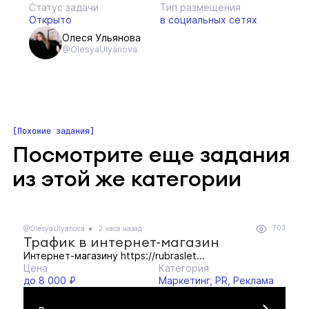
Статус задачи
Тип размещения
Открыто
в социальных сетях
Олеся Ульянова
@OlesyaUlyanova
Похожие задания
Посмотрите еще задания
из этой же категории
703
@OlesyaUlyanova
2 часа назад
Трафик в интернет-магазин
Интернет-магазину https://rubraslet...
Цена
Категория
до 8 000 ₽
Маркетинг, PR, Реклама