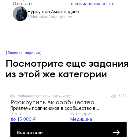
Открыто
в социальных сетях
Нурсултан Амангелдиев
@NursultanAmangeldiev
Похожие задания
Посмотрите еще задания
из этой же категории
3232
@NursultanAmangeldiev
1 день назад
Раскрутить вк сообщество
Привлечь подписчиков в сообщество в...
Цена
Категория
до 15 000 ₽
Медицина
Все детали