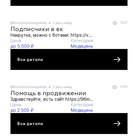
1627
@NursultanAmangeldiev
1 день назад
Подписчики в вк
Накрутка, можно с ботами: https://v...
Цена
Категория
до 5 000 ₽
Медицина
Все детали
1568
@NursultanAmangeldiev
1 день назад
Помощь в продвижении
Здравствуйте, есть сайт https://96m...
Цена
Категория
до 2 500 ₽
Медицина
Все детали