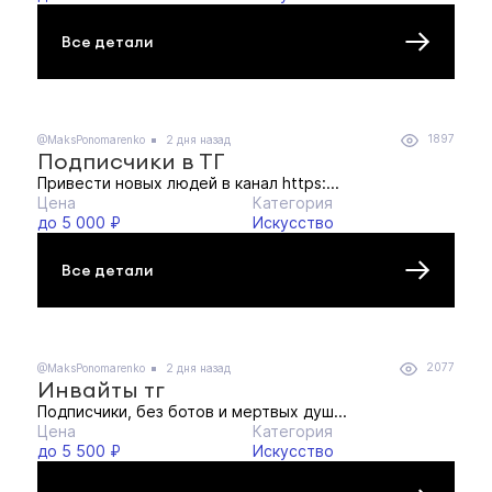
Все детали
1897
@MaksPonomarenko
2 дня назад
Подписчики в ТГ
Привести новых людей в канал https:...
Цена
Категория
до 5 000 ₽
Искусство
Все детали
2077
@MaksPonomarenko
2 дня назад
Инвайты тг
Подписчики, без ботов и мертвых душ...
Цена
Категория
до 5 500 ₽
Искусство