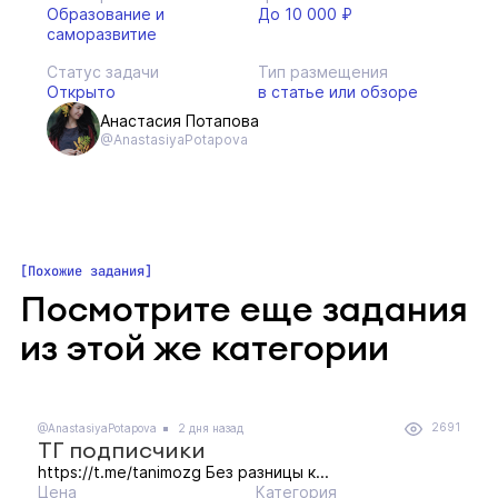
Образование и
До 10 000 ₽
саморазвитие
Статус задачи
Тип размещения
Открыто
в статье или обзоре
Анастасия Потапова
@AnastasiyaPotapova
Похожие задания
Посмотрите еще задания
из этой же категории
2691
@AnastasiyaPotapova
2 дня назад
ТГ подписчики
https://t.me/tanimozg Без разницы к...
Цена
Категория