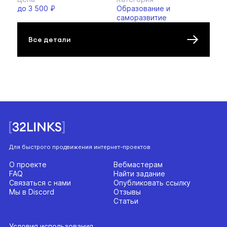
до 3 500 ₽
Образование и
саморазвитие
Все детали
Для быстрого продвижения интернет-проектов
О проекте
Вебмастерам
FAQ
Найти задание
Связаться с нами
Опубликовать ссылку
Мы в Discord
Отзывы
Статьи
Условия использования