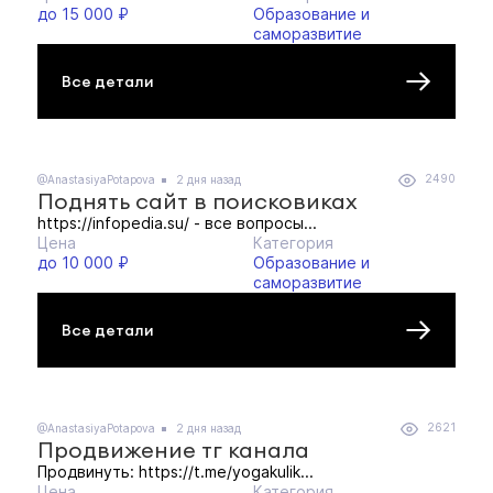
до 15 000 ₽
Образование и
саморазвитие
Все детали
2490
@AnastasiyaPotapova
2 дня назад
Поднять сайт в поисковиках
https://infopedia.su/ - все вопросы...
Цена
Категория
до 10 000 ₽
Образование и
саморазвитие
Все детали
2621
@AnastasiyaPotapova
2 дня назад
Продвижение тг канала
Продвинуть: https://t.me/yogakulik...
Цена
Категория