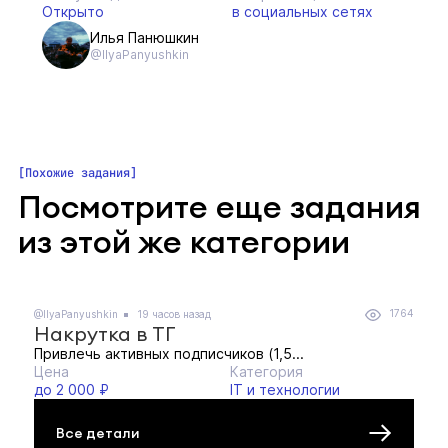
Открыто
в социальных сетях
Илья Панюшкин
@IlyaPanyushkin
Похожие задания
Посмотрите еще задания
из этой же категории
1764
@IlyaPanyushkin
19 часов назад
Накрутка в ТГ
Привлечь активных подписчиков (1,5...
Цена
Категория
до 2 000 ₽
IT и технологии
Все детали