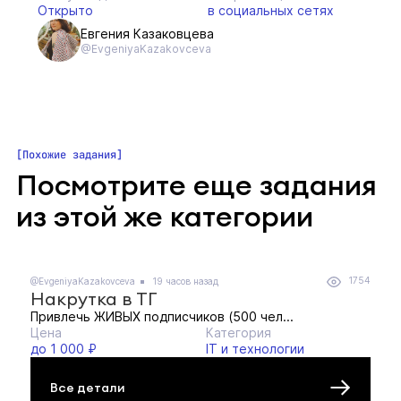
Открыто
в социальных сетях
Евгения Казаковцева
@EvgeniyaKazakovceva
Похожие задания
Посмотрите еще задания
из этой же категории
1754
@EvgeniyaKazakovceva
19 часов назад
Накрутка в ТГ
Привлечь ЖИВЫХ подписчиков (500 чел...
Цена
Категория
до 1 000 ₽
IT и технологии
Все детали