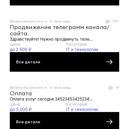
1367
@EvgeniyaKazakovceva
19 часов назад
Продвижение телеграмм канала/
сайта
Здравствуйте! Нужно продвинуть теле...
Цена
Категория
до 2 500 ₽
IT и технологии
Все детали
24
@EvgeniyaKazakovceva
19 часов назад
Оплата
Оплата услуг сегодня 34523453425234...
Цена
Категория
до 5 000 ₽
IT и технологии
Все детали