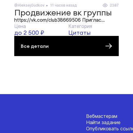
@AleksejGudkov
11 часов назад
2387
Продвижение вк группы
https://vk.com/club38669506 Приглас...
Цена
Категория
до 2 500 ₽
Цитаты
Все детали
Вебмастерам
Найти задание
Опубликовать ссыл