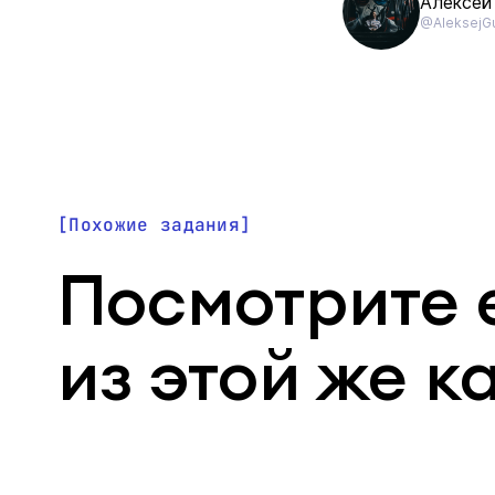
Алексей
@AleksejG
Похожие задания
Посмотрите 
из этой же к