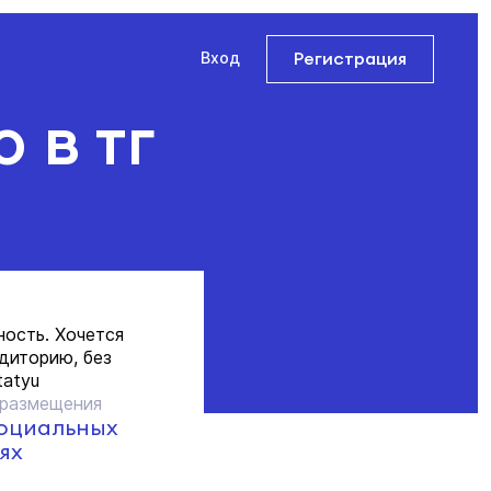
Регистрация
Вход
 в тг
ность. Хочется
диторию, без
tatyu
 размещения
социальных
ях