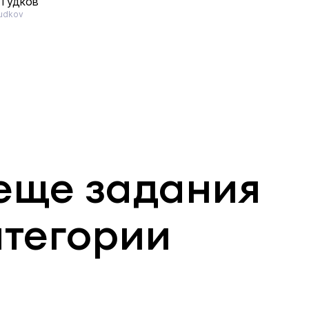
 Гудков
udkov
еще задания
атегории