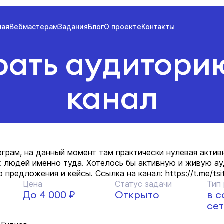
ная
Вебмастерам
Задания
Блог
О проекте
Контакты
ать аудиторию
канал
еграм, на данный момент там практически нулевая актив
х людей именно туда. Хотелось бы активную и живую ау
 предложения и кейсы. Ссылка на канал: https://t.me/tsi
Цена
Статус задачи
Тип
До 4 000 ₽
Открыто
в 
сет