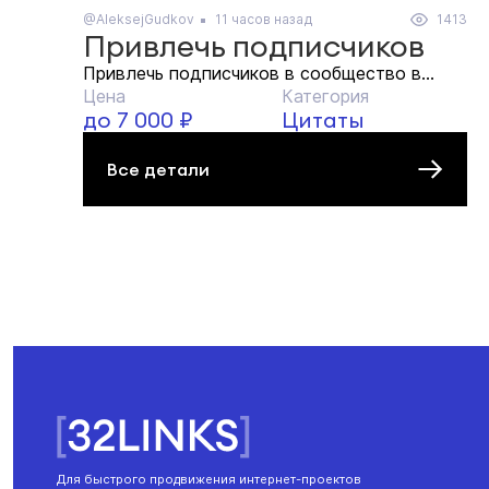
@AleksejGudkov
11 часов назад
1413
Привлечь подписчиков
Привлечь подписчиков в сообщество в...
Цена
Категория
до 7 000 ₽
Цитаты
Все детали
Для быстрого продвижения интернет-проектов