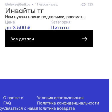
@AleksejGudkov
11 часов назад
535
Инвайты тг
Нам нужны новые подписчики, рассмат...
Цена
Категория
до 3 500 ₽
Цитаты
Все детали
О проекте
Условия использования
FAQ
Политика конфиденциальности
ку
Связаться с нами
Политика возврата