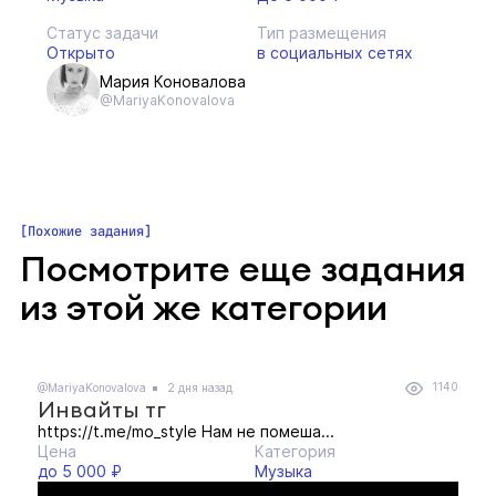
Статус задачи
Тип размещения
Открыто
в социальных сетях
Мария Коновалова
@MariyaKonovalova
Похожие задания
Посмотрите еще задания
из этой же категории
1140
@MariyaKonovalova
2 дня назад
Инвайты тг
https://t.me/mo_style Нам не помеша...
Цена
Категория
до 5 000 ₽
Музыка