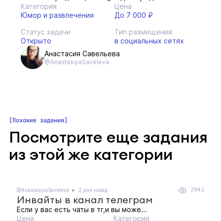
Категория
Цена
Юмор и развлечения
До 7 000 ₽
Статус задачи
Тип размещения
Открыто
в социальных сетях
Анастасия Савельева
@AnastasiyaSaveleva
Похожие задания
Посмотрите еще задания
из этой же категории
2842
@AnastasiyaSaveleva
2 дня назад
Инвайты в канал телеграм
Если у вас есть чаты в тг,и вы може...
Цена
Категория